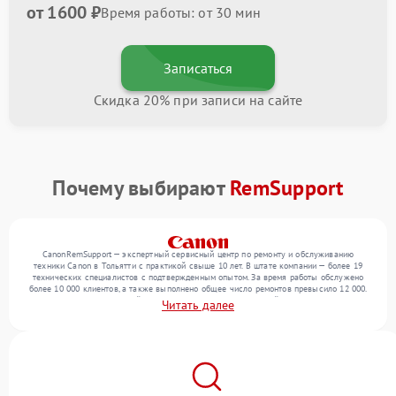
от 1600 ₽
Время работы: от 30 мин
Записаться
Скидка 20% при записи на сайте
Почему выбирают
RemSupport
CanonRemSupport — экспертный сервисный центр по ремонту и обслуживанию
техники Canon в Тольятти с практикой свыше 10 лет. В штате компании — более 19
технических специалистов с подтвержденным опытом. За время работы обслужено
более 10 000 клиентов, а также выполнено общее число ремонтов превысило 12 000.
Ежемесячно в сервисный центр поступает более 300 устройств, включая , , . Мы
Читать далее
работаем с широким спектром неисправностей и поддерживаем высокий стандарт
качества благодаря опыту команды.