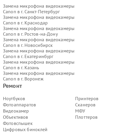
Замена микрофона видеокамеры
Canon в г.
Санкт-Петербург
Замена микрофона видеокамеры
Canon в г.
Краснодар
Замена микрофона видеокамеры
Canon в г.
Ростов-на-Дону
Замена микрофона видеокамеры
Canon в г.
Новосибирск
Замена микрофона видеокамеры
Canon в г.
Екатеринбург
Замена микрофона видеокамеры
Canon в г.
Казань
Замена микрофона видеокамеры
Canon в г.
Воронеж
Замена микрофона видеокамеры
Ремонт
Canon в г.
Волгоград
Замена микрофона видеокамеры
Ноутбуков
Принтеров
Canon в г.
Самара
Фотоаппаратов
Сканеров
Замена микрофона видеокамеры
Видеокамер
МФУ
Canon в г.
Пермь
Объективов
Плоттеров
Замена микрофона видеокамеры
Фотовспышек
Canon в г.
Красноярск
Замена микрофона видеокамеры
Цифровых биноклей