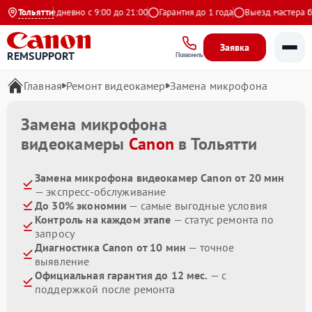
Яндекс
Тольятти
Ежедневно с 9:00 до 21:00
Гарантия до 1 года
Выезд мастера бе
Заявка
REMSUPPORT
Позвонить
Главная
Ремонт видеокамер
Замена микрофона
Замена микрофона
видеокамеры
Canon
в Тольятти
Замена микрофона видеокамер Canon от 20 мин
— экспресс-обслуживание
До 30% экономии
— самые выгодные условия
Контроль на каждом этапе
— статус ремонта по
запросу
Диагностика Canon от 10 мин
— точное
выявление
Официальная гарантия до 12 мес.
— с
поддержкой после ремонта