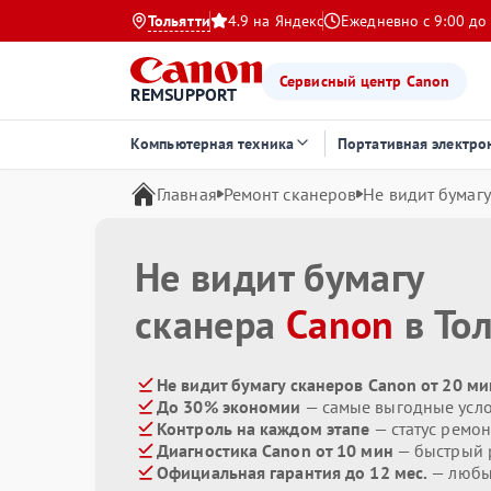
Тольятти
4.9 на Яндекс
Ежедневно с 9:00 до
Сервисный центр Canon
REMSUPPORT
Компьютерная техника
Портативная электро
Главная
Ремонт сканеров
Не видит бумагу
Не видит бумагу
сканера
Canon
в То
Не видит бумагу сканеров Canon от 20 ми
До 30% экономии
— самые выгодные усл
Контроль на каждом этапе
— статус ремон
Диагностика Canon от 10 мин
— быстрый р
Официальная гарантия до 12 мес.
— любые