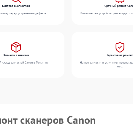
Быстрая диагностика
Срочный ремонт Can
ичину перед устранением дефекта.
Большинство устройств ремонтируются 
Запчасти в наличии
Гарантия на ремонт
 склад запчастей Canon в Тольятти.
На все запчасти и услуги мы предостав
мес.
монт сканеров Canon