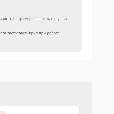
ричины. Например, в сложных случаях
ага застревает
Скрип при работе