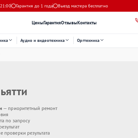
 21:00
Гарантия до 1 года
Выезд мастера бесплатно
Цены
Гарантия
Отзывы
Контакты
ника
Аудио и видеотехника
Оргтехника
льятти
н
— приоритетный ремонт
овия
та по запросу
езультат
 проверки результата