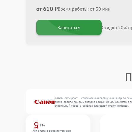
от 610 ₽
Время работы: от 30 мин
Записаться
Скидка 20% пр
П
CanonRemSupport — современный сервисный центр по ремо
время работы помощь оказана свыше 10 000 клиентов, а т
стабильный уровень сервиса благодаря опыту команды.
13+
лет опыта в ремонте техники