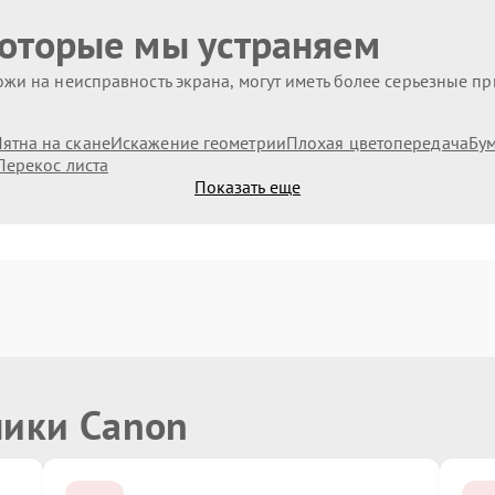
которые мы устраняем
жи на неисправность экрана, могут иметь более серьезные п
ятна на скане
Искажение геометрии
Плохая цветопередача
Бум
Перекос листа
Показать еще
ники Canon