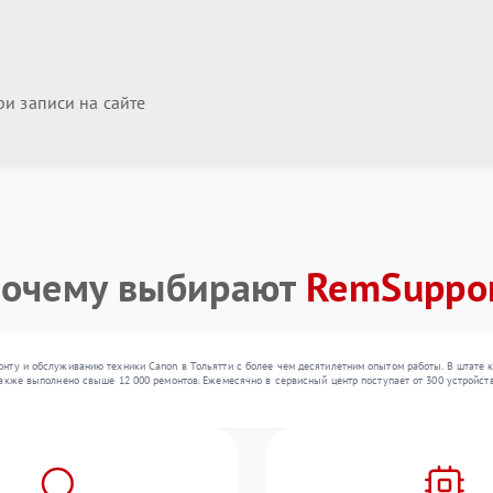
и записи на сайте
очему выбирают
RemSuppo
нту и обслуживанию техники Canon в Тольятти с более чем десятилетним опытом работы. В штате 
акже выполнено свыше 12 000 ремонтов. Ежемесячно в сервисный центр поступает от 300 устройств,