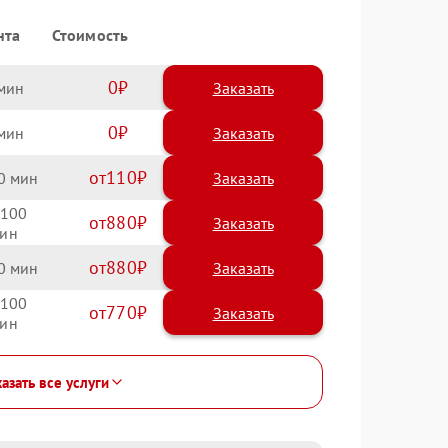
нта
Стоимость
0
Заказать
0
Заказать
110
0
100
880
880
0
100
770
азать все услуги