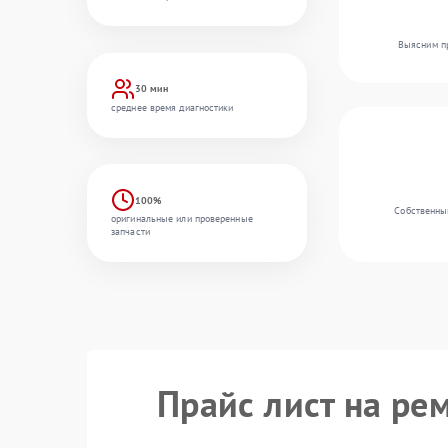
Выясним пр
30 мин
среднее время диагностики
100%
Собственный
оригинальные или проверенные
запчасти
Прайс лист на ре