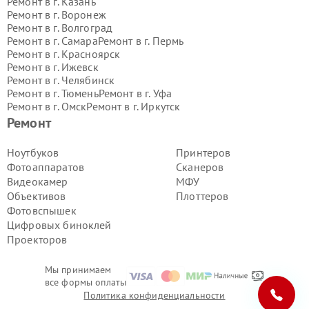
Ремонт в г.
Казань
Ремонт в г.
Воронеж
Ремонт в г.
Волгоград
Ремонт в г.
Самара
Ремонт в г.
Пермь
Ремонт в г.
Красноярск
Ремонт в г.
Ижевск
Ремонт в г.
Челябинск
Ремонт в г.
Тюмень
Ремонт в г.
Уфа
Ремонт в г.
Омск
Ремонт в г.
Иркутск
Ремонт в г.
Ярославль
Ремонт
Ремонт в г.
Саратов
Ремонт в г.
Барнаул
Ноутбуков
Принтеров
Ремонт в г.
Тольятти
Фотоаппаратов
Сканеров
Ремонт в г.
Хабаровск
Видеокамер
МФУ
Ремонт в г.
Томск
Объективов
Плоттеров
Ремонт в г.
Ульяновск
Фотовспышек
Ремонт в г.
Киров
Ремонт в г.
Архангельск
Цифровых биноклей
Ремонт в г.
Астрахань
Проекторов
Ремонт в г.
Белгород
Ремонт в г.
Благовещенск
Мы принимаем
Ремонт в г.
Брянск
все формы оплаты
Ремонт в г.
Владивосток
Политика конфиденциальности
Ремонт в г.
Владикавказ