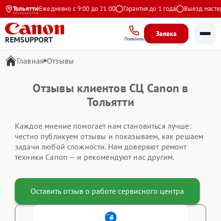
на Яндекс
Тольятти
Ежедневно с 9:00 до 21:00
Гарантия до 1 года
Выезд мастера
Заявка
REMSUPPORT
Позвонить
Главная
Отзывы
Отзывы клиентов СЦ Canon в
Тольятти
Каждое мнение помогает нам становиться лучше:
честно публикуем отзывы и показываем, как решаем
задачи любой сложности. Нам доверяют ремонт
техники Canon — и рекомендуют нас другим.
Оставить отзыв о работе сервисного центра