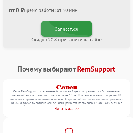
от 0 ₽
Время работы: от 30 мин
Записаться
Скидка 20% при записи на сайте
Почему выбирают
RemSupport
CanonRemSupport — современный сервисный центр по ремонту и обслуживанию
техники Canon в Тольятти с опытом более 10 лет. В штате компании — порядка 18
мастеров с профильной квалификацией. За время работы число клиентов превысило
10 000, а также выполнено общее число ремонтов превысило 12 000. Ежемесячно в
сервисный центр поступает от 300 устройств, включая , , оргтехнику. Мы беремся за
Читать далее
задачи любой сложности и предлагаем стабильный уровень сервиса благодаря
отлаженным процессам ремонта.