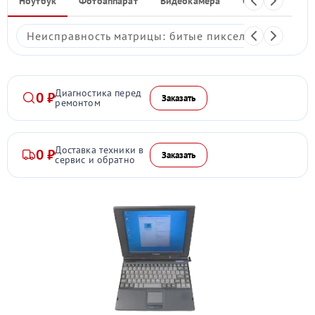
Ноутбук
Фотоаппарат
Видеокамера
Объектив
Ф
Неисправность матрицы: битые пиксели, мерцание,
Диагностика перед
0 ₽
Заказать
ремонтом
Доставка техники в
0 ₽
Заказать
сервис и обратно