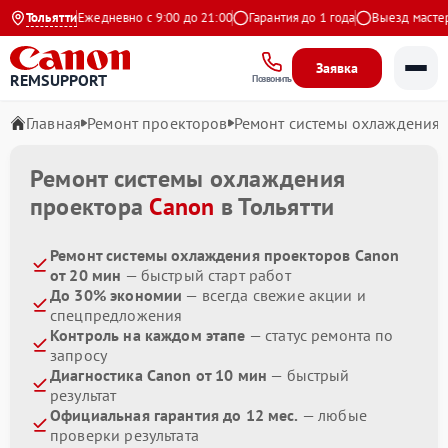
а Яндекс
Тольятти
Ежедневно с 9:00 до 21:00
Гарантия до 1 года
Выезд мастера 
Заявка
REMSUPPORT
Позвонить
Главная
Ремонт проекторов
Ремонт системы охлаждения
Ремонт системы охлаждения
проектора
Canon
в Тольятти
Ремонт системы охлаждения проекторов Canon
от 20 мин
— быстрый старт работ
До 30% экономии
— всегда свежие акции и
спецпредложения
Контроль на каждом этапе
— статус ремонта по
запросу
Диагностика Canon от 10 мин
— быстрый
результат
Официальная гарантия до 12 мес.
— любые
проверки результата