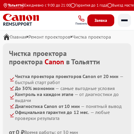
на Яндекс
Тольятти
Ежедневно с 9:00 до 21:00
Гарантия до 1 года
Выезд мастера
Заявка
REMSUPPORT
Позвонить
Главная
Ремонт проекторов
Чистка проектора
Чистка проектора
проектора
Canon
в Тольятти
Чистка проектора проекторов Canon от 20 мин
—
быстрый старт работ
До 30% экономии
— самые выгодные условия
Контроль на каждом этапе
— от диагностики до
выдачи
Диагностика Canon от 10 мин
— понятный вывод
Официальная гарантия до 12 мес.
— любые
проверки результата
от 0 ₽
Время работы: от 30 мин