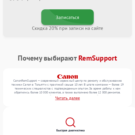
Записаться
Скидка 20% при записи на сайте
Почему выбирают
RemSupport
CanonRemSupport — современный сервисный центр по ремонту и обслуживанию
техники Canon в Тольятти с практикой свыше 10 лет. В штате компании — более 19
технических специалистов с подтвержденным опытом. За время работы к нам
обратились более 10 000 клиентов, а также выполнено более 12 000 ремонтов.
Ежемесячно в сервисный центр поступает более 300 устройств, включая , ,
Читать далее
оргтехнику. Мы выполняем ремонт различного уровня сложности и предлагаем
стабильный уровень сервиса благодаря опыту команды.
Быстрая диагностика