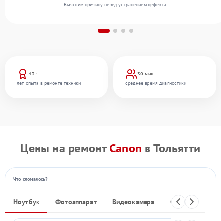
Выясним причину перед устранением дефекта.
13+
30 мин
лет опыта в ремонте техники
среднее время диагностики
Цены на ремонт
Canon
в Тольятти
Что сломалось?
Ноутбук
Фотоаппарат
Видеокамера
Объектив
Ф