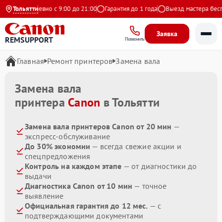
кс
Ежедневно с 9:00 до 21:00
Тольятти
Гарантия до 1 года
Выезд мастера беспла
Заявка
REMSUPPORT
Позвонить
Главная
Ремонт принтеров
Замена вала
Замена вала
принтера
Canon
в Тольятти
Замена вала принтеров Canon от 20 мин
—
экспресс-обслуживание
До 30% экономии
— всегда свежие акции и
спецпредложения
Контроль на каждом этапе
— от диагностики до
выдачи
Диагностика Canon от 10 мин
— точное
выявление
Официальная гарантия до 12 мес.
— с
подтверждающими документами