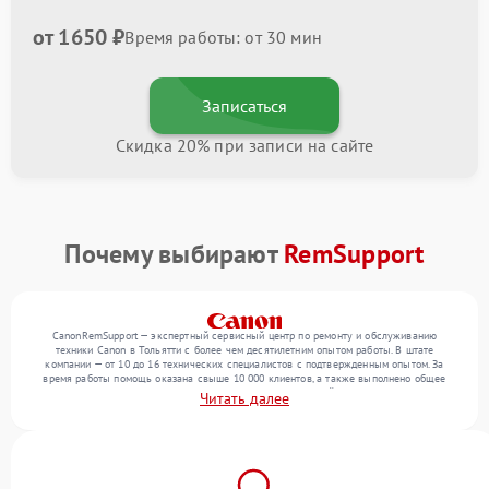
от 1650 ₽
Время работы: от 30 мин
Записаться
Скидка 20% при записи на сайте
Почему выбирают
RemSupport
CanonRemSupport — экспертный сервисный центр по ремонту и обслуживанию
техники Canon в Тольятти с более чем десятилетним опытом работы. В штате
компании — от 10 до 16 технических специалистов с подтвержденным опытом. За
время работы помощь оказана свыше 10 000 клиентов, а также выполнено общее
число ремонтов превысило 12 000. Ежемесячно в сервисный центр поступает свыше
Читать далее
300 единиц техники, включая , , . Мы работаем с широким спектром неисправностей и
предлагаем стабильный уровень сервиса благодаря использованию современного
оборудования.