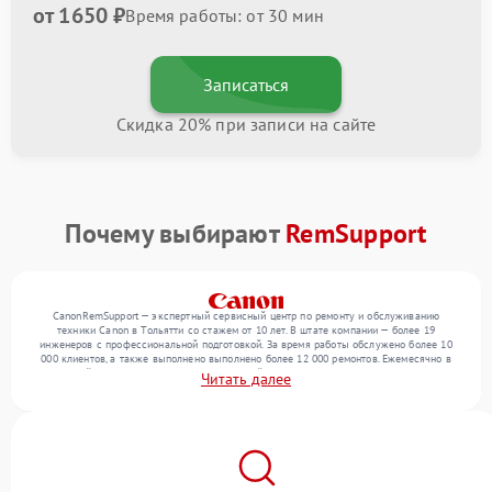
от 1650 ₽
Время работы: от 30 мин
Записаться
Скидка 20% при записи на сайте
Почему выбирают
RemSupport
CanonRemSupport — экспертный сервисный центр по ремонту и обслуживанию
техники Canon в Тольятти со стажем от 10 лет. В штате компании — более 19
инженеров с профессиональной подготовкой. За время работы обслужено более 10
000 клиентов, а также выполнено выполнено более 12 000 ремонтов. Ежемесячно в
сервисный центр поступает более 300 устройств, включая , , . Мы выполняем ремонт
Читать далее
различного уровня сложности и поддерживаем высокий стандарт качества благодаря
квалификации мастеров.