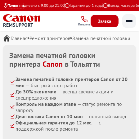
декс
Тольятти
Ежедневно с 9:00 до 21:00
Гарантия до 1 года
Выезд мастера бесп
Заявка
REMSUPPORT
Позвонить
Главная
Ремонт принтеров
Замена печатной головки
Замена печатной головки
принтера
Canon
в Тольятти
Замена печатной головки принтеров Canon от 20
мин
— быстрый старт работ
До 30% экономии
— всегда свежие акции и
спецпредложения
Контроль на каждом этапе
— статус ремонта по
запросу
Диагностика Canon от 10 мин
— понятный вывод
Официальная гарантия до 12 мес.
— с
поддержкой после ремонта