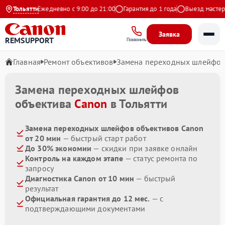
 Яндекс
Тольятти
Ежедневно с 9:00 до 21:00
Гарантия до 1 года
Выезд мастера 
Заявка
REMSUPPORT
Позвонить
Главная
Ремонт объективов
Замена переходных шлейфо
Замена переходных шлейфов
объектива
Canon
в Тольятти
Замена переходных шлейфов объективов Canon
от 20 мин
— быстрый старт работ
До 30% экономии
— скидки при заявке онлайн
Контроль на каждом этапе
— статус ремонта по
запросу
Диагностика Canon от 10 мин
— быстрый
результат
Официальная гарантия до 12 мес.
— с
подтверждающими документами