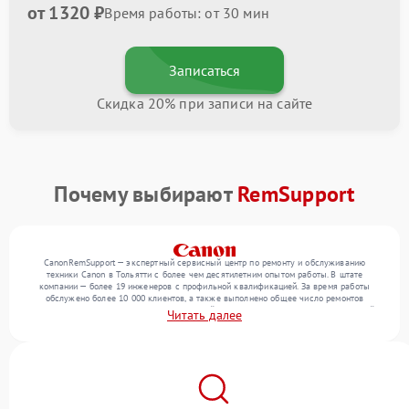
от 1320 ₽
Время работы: от 30 мин
Записаться
Скидка 20% при записи на сайте
Почему выбирают
RemSupport
CanonRemSupport — экспертный сервисный центр по ремонту и обслуживанию
техники Canon в Тольятти с более чем десятилетним опытом работы. В штате
компании — более 19 инженеров с профильной квалификацией. За время работы
обслужено более 10 000 клиентов, а также выполнено общее число ремонтов
превысило 12 000. Ежемесячно в сервисный центр поступает более 300 обращений,
Читать далее
включая , , . Мы устраняем поломки любой сложности и гарантируем высокое
качество обслуживания благодаря квалификации мастеров.