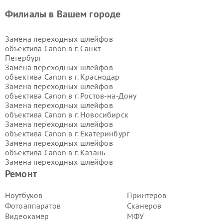
Филиалы в Вашем городе
Замена переходных шлейфов
объектива Canon в г.
Санкт-
Петербург
Замена переходных шлейфов
объектива Canon в г.
Краснодар
Замена переходных шлейфов
объектива Canon в г.
Ростов-на-Дону
Замена переходных шлейфов
объектива Canon в г.
Новосибирск
Замена переходных шлейфов
объектива Canon в г.
Екатеринбург
Замена переходных шлейфов
объектива Canon в г.
Казань
Замена переходных шлейфов
объектива Canon в г.
Воронеж
Ремонт
Замена переходных шлейфов
объектива Canon в г.
Волгоград
Ноутбуков
Принтеров
Замена переходных шлейфов
Фотоаппаратов
Сканеров
объектива Canon в г.
Самара
Видеокамер
МФУ
Замена переходных шлейфов