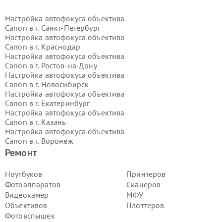
Настройка автофокуса объектива
Canon в г.
Санкт-Петербург
Настройка автофокуса объектива
Canon в г.
Краснодар
Настройка автофокуса объектива
Canon в г.
Ростов-на-Дону
Настройка автофокуса объектива
Canon в г.
Новосибирск
Настройка автофокуса объектива
Canon в г.
Екатеринбург
Настройка автофокуса объектива
Canon в г.
Казань
Настройка автофокуса объектива
Canon в г.
Воронеж
Настройка автофокуса объектива
Ремонт
Canon в г.
Волгоград
Настройка автофокуса объектива
Ноутбуков
Принтеров
Canon в г.
Самара
Фотоаппаратов
Сканеров
Настройка автофокуса объектива
Видеокамер
МФУ
Canon в г.
Пермь
Объективов
Плоттеров
Настройка автофокуса объектива
Фотовспышек
Canon в г.
Красноярск