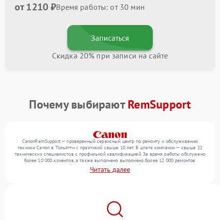
от 1210 ₽
Время работы: от 30 мин
Записаться
Скидка 20% при записи на сайте
Почему выбирают
RemSupport
CanonRemSupport — проверенный сервисный центр по ремонту и обслуживанию
техники Canon в Тольятти с практикой свыше 10 лет. В штате компании — свыше 22
технических специалистов с профильной квалификацией. За время работы обслужено
более 10 000 клиентов, а также выполнено выполнено более 12 000 ремонтов.
Ежемесячно в сервисный центр поступает от 300 устройств, включая , , . Мы беремся
Читать далее
за задачи любой сложности и гарантируем высокое качество обслуживания
благодаря использованию современного оборудования.