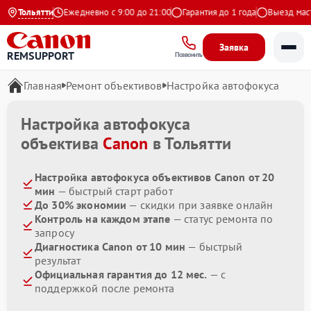
9 на Яндекс
Тольятти
Ежедневно с 9:00 до 21:00
Гарантия до 1 года
Выезд масте
Заявка
REMSUPPORT
Позвонить
Главная
Ремонт объективов
Настройка автофокуса
Настройка автофокуса
объектива
Canon
в Тольятти
Настройка автофокуса объективов Canon от 20
мин
— быстрый старт работ
До 30% экономии
— скидки при заявке онлайн
Контроль на каждом этапе
— статус ремонта по
запросу
Диагностика Canon от 10 мин
— быстрый
результат
Официальная гарантия до 12 мес.
— с
поддержкой после ремонта