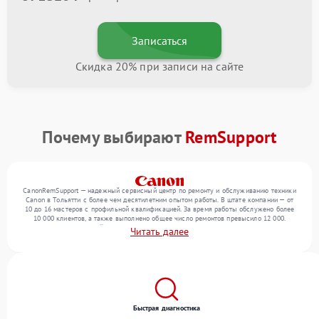
Записаться
Скидка 20% при записи на сайте
Почему выбирают
RemSupport
CanonRemSupport — надежный сервисный центр по ремонту и обслуживанию техники
Canon в Тольятти с более чем десятилетним опытом работы. В штате компании — от
10 до 16 мастеров с профильной квалификацией. За время работы обслужено более
10 000 клиентов, а также выполнено общее число ремонтов превысило 12 000.
Ежемесячно в сервисный центр поступает свыше 300 единиц техники, включая , , . Мы
Читать далее
беремся за задачи любой сложности и гарантируем высокое качество обслуживания
благодаря опыту команды.
Быстрая диагностика