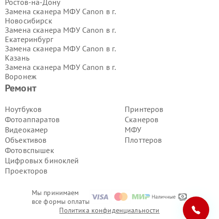
Ростов-на-Дону
Замена сканера МФУ Canon в г.
Новосибирск
Замена сканера МФУ Canon в г.
Екатеринбург
Замена сканера МФУ Canon в г.
Казань
Замена сканера МФУ Canon в г.
Воронеж
Замена сканера МФУ Canon в г.
Ремонт
Волгоград
Замена сканера МФУ Canon в г.
Ноутбуков
Принтеров
Самара
Фотоаппаратов
Сканеров
Замена сканера МФУ Canon в г.
Видеокамер
МФУ
Пермь
Объективов
Плоттеров
Замена сканера МФУ Canon в г.
Фотовспышек
Красноярск
Замена сканера МФУ Canon в г.
Цифровых биноклей
Ижевск
Проекторов
Замена сканера МФУ Canon в г.
Челябинск
Мы принимаем
Замена сканера МФУ Canon в г.
все формы оплаты
Тюмень
Политика конфиденциальности
Замена сканера МФУ Canon в г.
Уфа