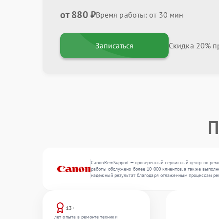
от 880 ₽
Время работы: от 30 мин
Записаться
Скидка 20% пр
П
CanonRemSupport — проверенный сервисный центр по ремо
работы обслужено более 10 000 клиентов, а также выполн
надежный результат благодаря отлаженным процессам ре
13+
лет опыта в ремонте техники