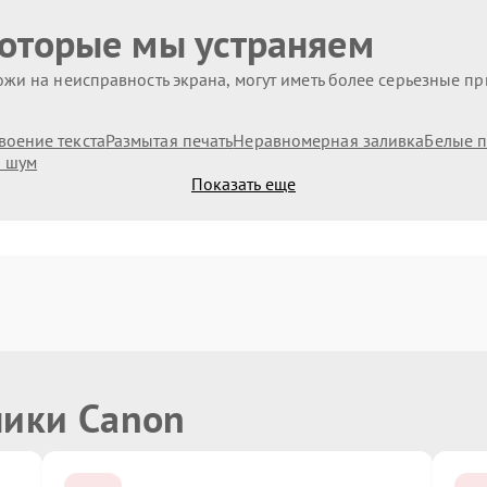
которые мы устраняем
жи на неисправность экрана, могут иметь более серьезные п
воение текста
Размытая печать
Неравномерная заливка
Белые п
 шум
Показать еще
ники Canon