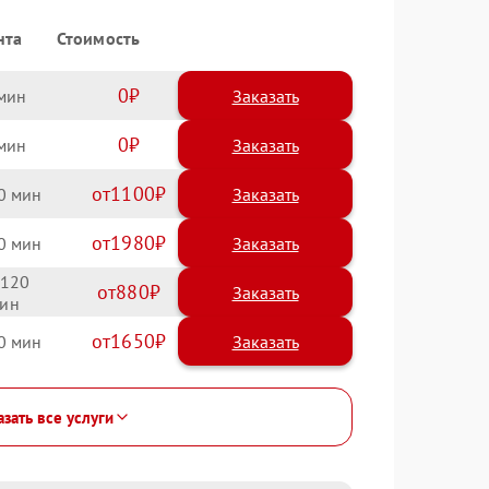
нта
Стоимость
0
Заказать
0
Заказать
1100
0
1980
0
120
880
1650
0
зать все услуги