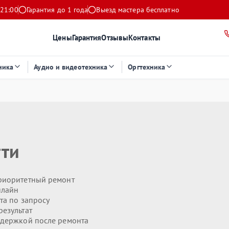
 21:00
Гарантия до 1 года
Выезд мастера бесплатно
Цены
Гарантия
Отзывы
Контакты
ника
Аудио и видеотехника
Оргтехника
тти
риоритетный ремонт
нлайн
та по запросу
езультат
держкой после ремонта