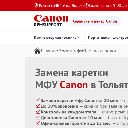
Тольятти
4.9 на Яндекс
Ежедневно с 9:00 до
Сервисный центр Canon
REMSUPPORT
Компьютерная техника
Портативная электро
Главная
Ремонт мфу
Замена каретки
Замена каретки
МФУ
Canon
в Толья
Замена каретки мфу Canon от 20 мин
— п
До 30% экономии
— скидки при заявке о
Контроль на каждом этапе
— статус ремон
Диагностика Canon от 10 мин
— быстрый р
Официальная гарантия до 12 мес.
— с под