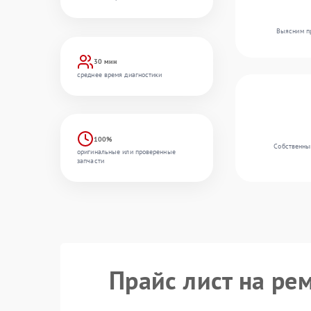
Выясним пр
30 мин
среднее время диагностики
100%
Собственный
оригинальные или проверенные
запчасти
Прайс лист на ре