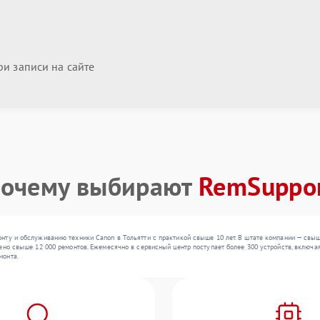
и записи на сайте
очему выбирают
RemSuppo
нту и обслуживанию техники Canon в Тольятти с практикой свыше 10 лет. В штате компании — свы
ено свыше 12 000 ремонтов. Ежемесячно в сервисный центр поступает более 300 устройств, включая
монта.