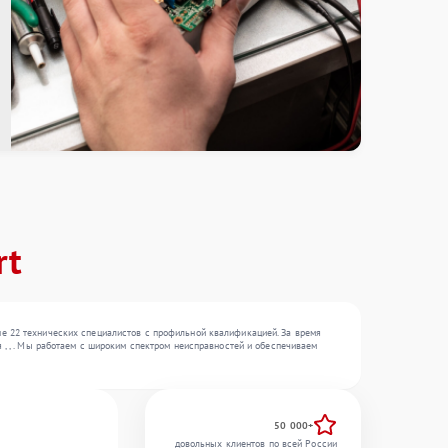
rt
ше 22 технических специалистов с профильной квалификацией. За время
 , , . Мы работаем с широким спектром неисправностей и обеспечиваем
50 000+
довольных клиентов по всей России