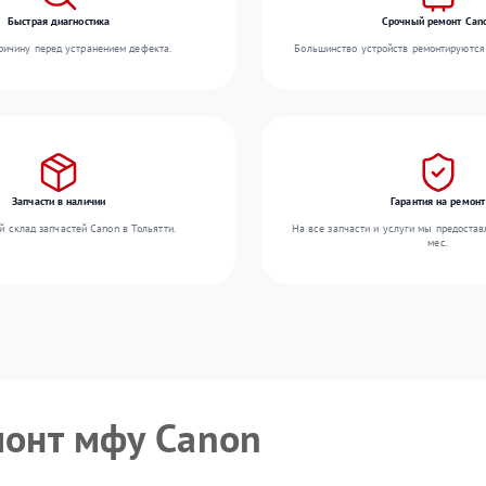
Быстрая диагностика
Срочный ремонт Can
ичину перед устранением дефекта.
Большинство устройств ремонтируются 
Запчасти в наличии
Гарантия на ремонт
 склад запчастей Canon в Тольятти.
На все запчасти и услуги мы предостав
мес.
монт мфу Canon