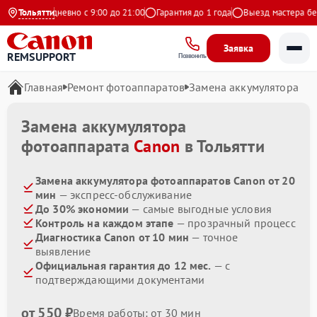
екс
Тольятти
Ежедневно с 9:00 до 21:00
Гарантия до 1 года
Выезд мастера бесп
Заявка
REMSUPPORT
Позвонить
Главная
Ремонт фотоаппаратов
Замена аккумулятора
Замена аккумулятора
фотоаппарата
Canon
в Тольятти
Замена аккумулятора фотоаппаратов Canon от 20
мин
— экспресс-обслуживание
До 30% экономии
— самые выгодные условия
Контроль на каждом этапе
— прозрачный процесс
Диагностика Canon от 10 мин
— точное
выявление
Официальная гарантия до 12 мес.
— с
подтверждающими документами
от 550 ₽
Время работы: от 30 мин