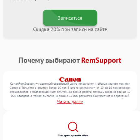
Записаться
Скидка 20% при записи на сайте
Почему выбирают
RemSupport
CanonRemSupport — надежный сервисный центр по ремонту и обслуживанию техники
Canon в Тольятти с опытом более 10 лет. В штате компании — от 10 до 16 технических
специалистов с подтвержденным опытом. За время работы помощь оказана свыше 10
000 клиентов, а также выполнено свыше 12 000 ремонтов. Ежемесячно в сервисный
центр поступает от 300 устройств, включая , , . Мы беремся за задачи любой
Читать далее
сложности и обеспечиваем надежный результат благодаря использованию
современного оборудования.
Быстрая диагностика