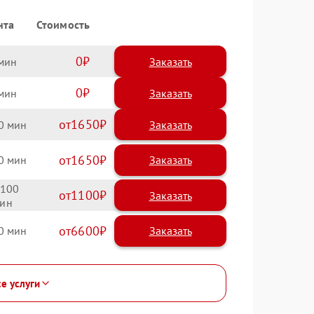
нта
Стоимость
0
Заказать
0
Заказать
1650
0
1650
0
100
1100
6600
0
се услуги