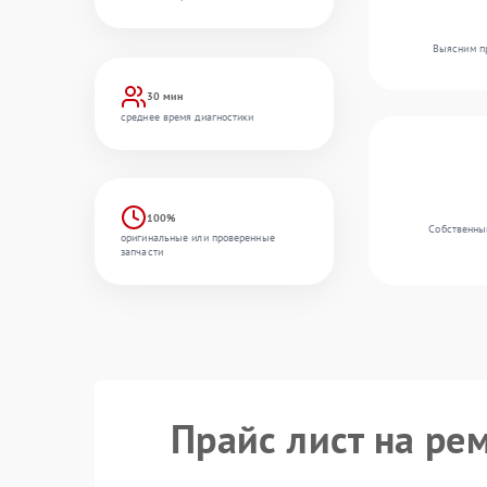
Выясним пр
30 мин
среднее время диагностики
100%
Собственный
оригинальные или проверенные
запчасти
Прайс лист на ре