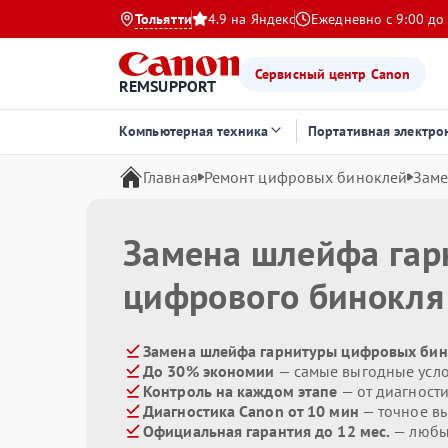
Тольятти
4.9 на Яндекс
Ежедневно с 9:00 до
Сервисный центр Canon
REMSUPPORT
Компьютерная техника
Портативная электро
Главная
Ремонт цифровых биноклей
Заме
Замена шлейфа гар
цифрового бинокл
Замена шлейфа гарнитуры цифровых бин
До 30% экономии
— самые выгодные усл
Контроль на каждом этапе
— от диагност
Диагностика Canon от 10 мин
— точное в
Официальная гарантия до 12 мес.
— любые