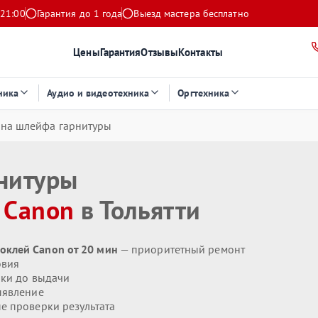
 21:00
Гарантия до 1 года
Выезд мастера бесплатно
Цены
Гарантия
Отзывы
Контакты
ника
Аудио и видеотехника
Оргтехника
на шлейфа гарнитуры
нитуры
я
Canon
в Тольятти
оклей Canon от 20 мин
— приоритетный ремонт
овия
ики до выдачи
ыявление
 проверки результата