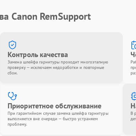
тва Canon RemSupport
Контроль качества
Ч
Замена шлейфа гарнитуры проходит многоэтапную
Ра
проверку — исключаем недоработки и повторные
пр
сбои.
ра
Приоритетное обслуживание
Н
При гарантийном случае замена шлейфа гарнитуры
В 
выполняется вне очереди — быстро устраняем
де
проблему.