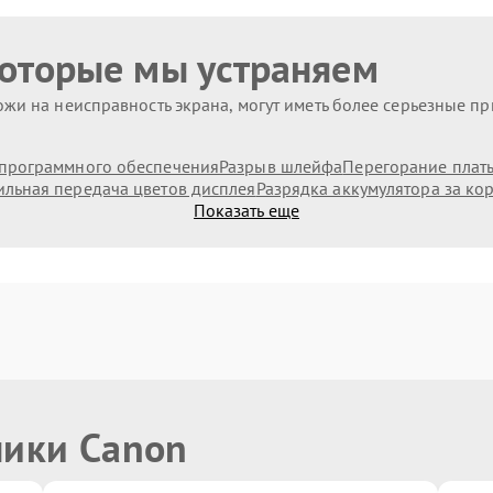
которые мы устраняем
жи на неисправность экрана, могут иметь более серьезные п
программного обеспечения
Разрыв шлейфа
Перегорание плат
льная передача цветов дисплея
Разрядка аккумулятора за ко
Показать еще
ники Canon