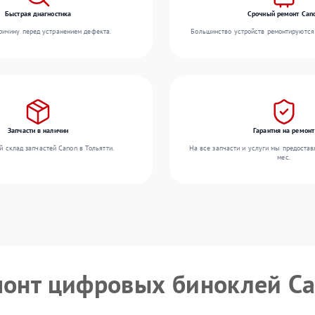
Быстрая диагностика
Срочный ремонт Can
ичину перед устранением дефекта.
Большинство устройств ремонтируются 
Запчасти в наличии
Гарантия на ремонт
 склад запчастей Canon в Тольятти.
На все запчасти и услуги мы предостав
мес.
монт цифровых биноклей C