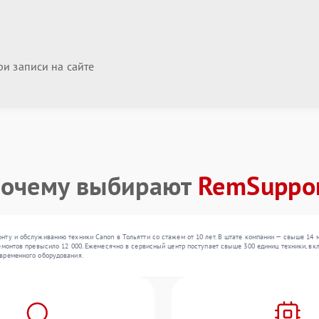
и записи на сайте
очему выбирают
RemSuppo
ту и обслуживанию техники Canon в Тольятти со стажем от 10 лет. В штате компании — свыше 14 
емонтов превысило 12 000. Ежемесячно в сервисный центр поступает свыше 300 единиц техники, вкл
временного оборудования.