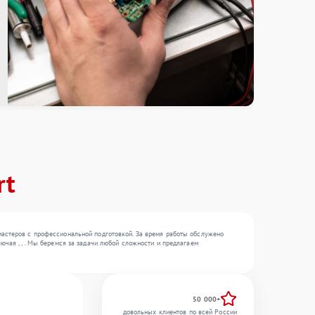
rt
мастеров с профессиональной подготовкой. За время работы обслужено
ючая , , . Мы беремся за задачи любой сложности и предлагаем
50 000+
довольных клиентов по всей России