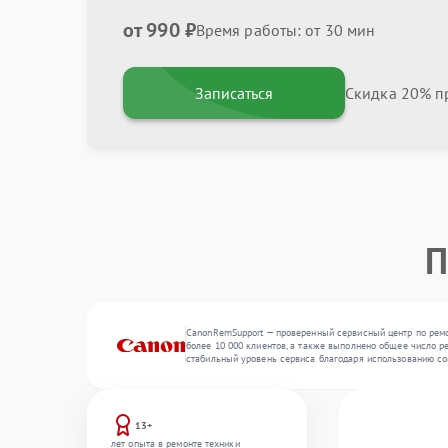
от 990 ₽
Время работы: от 30 мин
Записаться
Скидка 20% пр
П
CanonRemSupport — проверенный сервисный центр по ремон
более 10 000 клиентов, а также выполнено общее число р
стабильный уровень сервиса благодаря использованию со
13+
лет опыта в ремонте техники