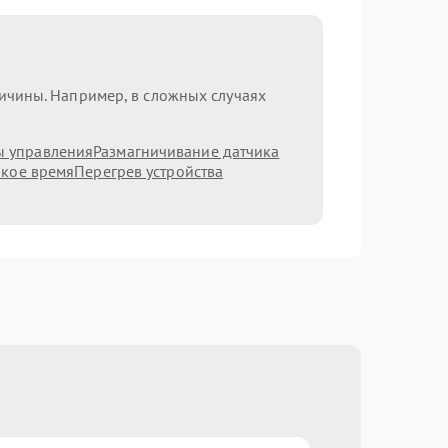
ричины. Например, в сложных случаях
ы управления
Размагничивание датчика
ркое время
Перегрев устройства